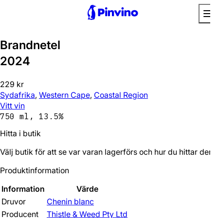
Brandnetel
2024
229 kr
Sydafrika
,
Western Cape
,
Coastal Region
Vitt vin
750 ml, 13.5%
Hitta i butik
Välj butik för att se var varan lagerförs och hur du hittar den.
Produktinformation
Information
Värde
Druvor
Chenin blanc
Producent
Thistle & Weed Pty Ltd