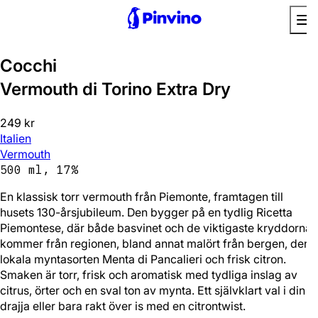
Favorit
Cocchi
Vermouth di Torino Extra Dry
249 kr
Italien
Vermouth
500 ml, 17%
En klassisk torr vermouth från Piemonte, framtagen till
husets 130-årsjubileum. Den bygger på en tydlig Ricetta
Piemontese, där både basvinet och de viktigaste kryddorna
kommer från regionen, bland annat malört från bergen, den
lokala myntasorten Menta di Pancalieri och frisk citron.
Smaken är torr, frisk och aromatisk med tydliga inslag av
citrus, örter och en sval ton av mynta. Ett självklart val i din
drajja eller bara rakt över is med en citrontwist.