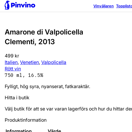
Vinväljaren
Topplist
Amarone di Valpolicella
Clementi, 2013
499 kr
Italien
,
Venetien
,
Valpolicella
Rött vin
750 ml, 16.5%
Fylligt, hög syra, nyanserat, fatkaraktär.
Hitta i butik
Välj butik för att se var varan lagerförs och hur du hittar de
Produktinformation
Information
Värde