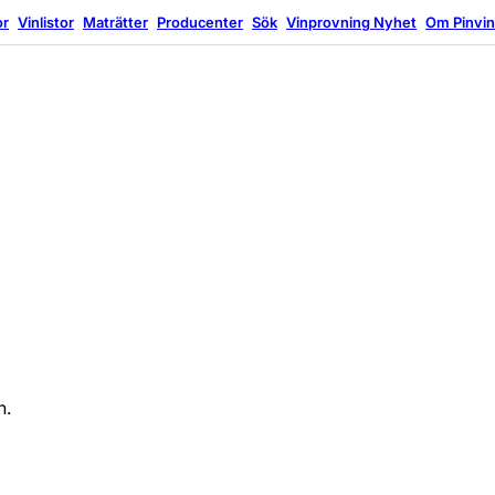
or
Vinlistor
Maträtter
Producenter
Sök
Vinprovning
Nyhet
Om Pinvi
n.