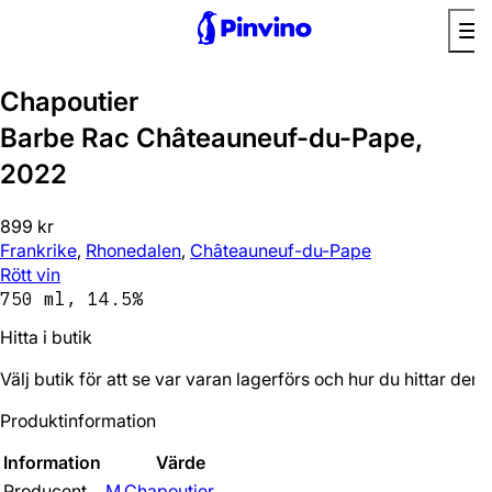
Chapoutier
Barbe Rac Châteauneuf-du-Pape,
2022
899 kr
Frankrike
,
Rhonedalen
,
Châteauneuf-du-Pape
Rött vin
750 ml, 14.5%
Hitta i butik
Välj butik för att se var varan lagerförs och hur du hittar den.
Produktinformation
Information
Värde
Producent
M.Chapoutier