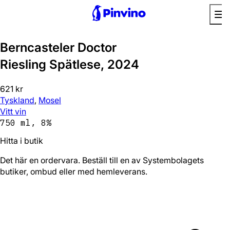
Berncasteler Doctor
Riesling Spätlese, 2024
621 kr
Tyskland
,
Mosel
Vitt vin
750 ml, 8%
Hitta i butik
Det här en ordervara. Beställ till en av Systembolagets
butiker, ombud eller med hemleverans.