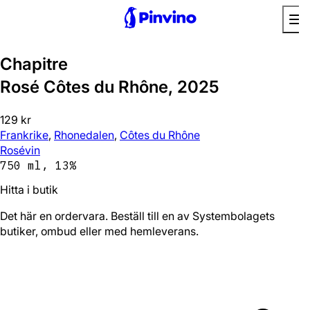
Bra val
Chapitre
Rosé Côtes du Rhône, 2025
129 kr
Frankrike
,
Rhonedalen
,
Côtes du Rhône
Rosévin
750 ml, 13%
Hitta i butik
Det här en ordervara. Beställ till en av Systembolagets
butiker, ombud eller med hemleverans.