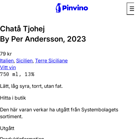
Bra utan mat
Chatå Tjohej
By Per Andersson, 2023
79 kr
Italien
,
Sicilien
,
Terre Siciliane
Vitt vin
750 ml, 13%
Lätt, låg syra, torrt, utan fat.
Hitta i butik
Den här varan verkar ha utgått från Systembolagets
sortiment.
Utgått