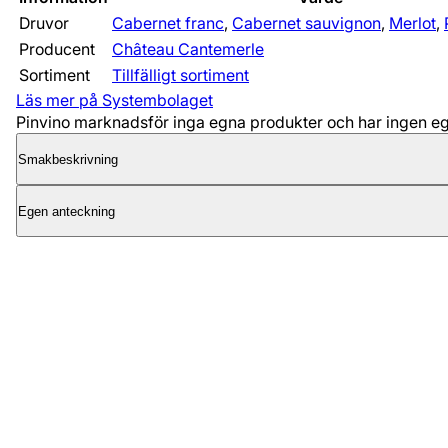
Druvor
Cabernet franc
,
Cabernet sauvignon
,
Merlot
,
Producent
Château Cantemerle
Sortiment
Tillfälligt sortiment
Läs mer på Systembolaget
Pinvino marknadsför inga egna produkter och har ingen egen
Smakbeskrivning
Egen anteckning