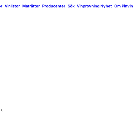
or
Vinlistor
Maträtter
Producenter
Sök
Vinprovning
Nyhet
Om Pinvi
n.