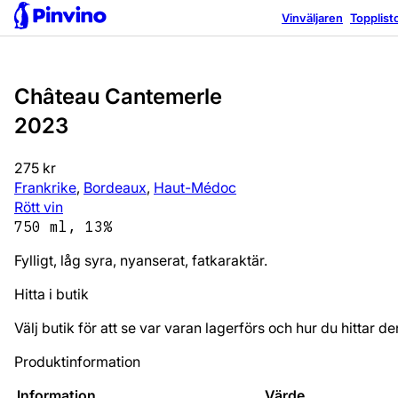
Vinväljaren
Topplist
Château Cantemerle
2023
275 kr
Frankrike
,
Bordeaux
,
Haut-Médoc
Rött vin
750 ml, 13%
Fylligt, låg syra, nyanserat, fatkaraktär.
Hitta i butik
Välj butik för att se var varan lagerförs och hur du hittar de
Produktinformation
Information
Värde