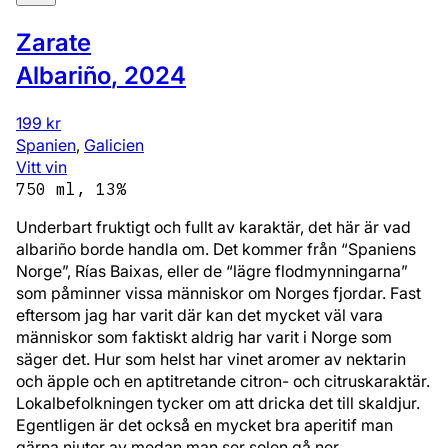
Zarate
Albariño
,
2024
199 kr
Spanien
,
Galicien
Vitt vin
750 ml, 13%
Underbart fruktigt och fullt av karaktär, det här är vad
albariño borde handla om. Det kommer från “Spaniens
Norge”, Rías Baixas, eller de “lägre flodmynningarna”
som påminner vissa människor om Norges fjordar. Fast
eftersom jag har varit där kan det mycket väl vara
människor som faktiskt aldrig har varit i Norge som
säger det. Hur som helst har vinet aromer av nektarin
och äpple och en aptitretande citron- och citruskaraktär.
Lokalbefolkningen tycker om att dricka det till skaldjur.
Egentligen är det också en mycket bra aperitif man
gärna njuter av medan man ser solen gå ner.