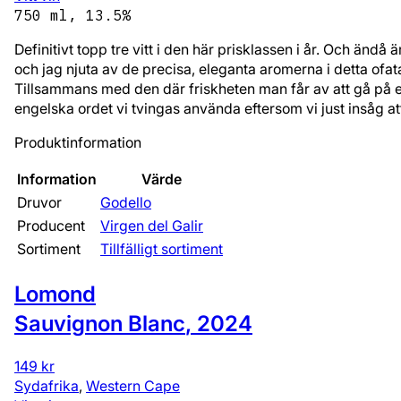
750 ml, 13.5%
Definitivt topp tre vitt i den här prisklassen i år. Och änd
och jag njuta av de precisa, eleganta aromerna i detta ofata
Tillsammans med den där friskheten man får av att gå på en v
engelska ordet vi tvingas använda eftersom vi just insåg att 
Produktinformation
Information
Värde
Druvor
Godello
Producent
Virgen del Galir
Sortiment
Tillfälligt sortiment
Lomond
Sauvignon Blanc
,
2024
149 kr
Sydafrika
,
Western Cape