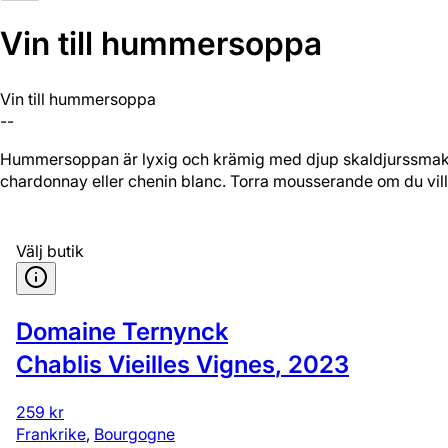
Vin till hummer­soppa
Vin till hummer­soppa
--
Hummersoppan är lyxig och krämig med djup skaldjurssmak, så 
chardonnay eller chenin blanc. Torra mousserande om du vill h
Välj butik
Domaine Ternynck
Chablis Vieilles Vignes
,
2023
259 kr
Frankrike
,
Bourgogne