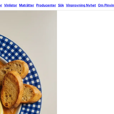
or
Vinlistor
Maträtter
Producenter
Sök
Vinprovning
Nyhet
Om Pinvi