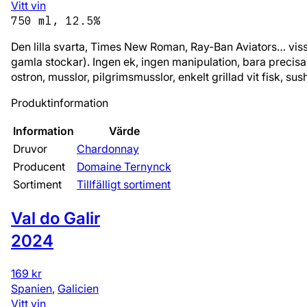
Vitt vin
750 ml, 12.5%
Den lilla svarta, Times New Roman, Ray-Ban Aviators… vissa
gamla stockar). Ingen ek, ingen manipulation, bara precisa 
ostron, musslor, pilgrimsmusslor, enkelt grillad vit fisk, s
Produktinformation
Information
Värde
Druvor
Chardonnay
Producent
Domaine Ternynck
Sortiment
Tillfälligt sortiment
Val do Galir
2024
169 kr
Spanien
,
Galicien
Vitt vin