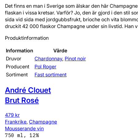
Det finns en man i Sverige som älskar den här Champagnen så
flaskan i vissa kretsar. Varför? Jo, den är gjord i den sti
sida vid sida med jordgubbsfrukt, brioche och vita blommor 
druckit 42 000 flaskor Champagne under sin livstid. Han v
Produktinformation
Information
Värde
Druvor
Chardonnay
,
Pinot noir
Producent
Pol Roger
Sortiment
Fast sortiment
André Clouet
Brut Rosé
479 kr
Frankrike
,
Champagne
Mousserande vin
750 ml, 12%