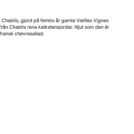
Chablis, gjord på femtio år gamla Vieilles Vignes (dvs
ån Chablis rena kalkstensjordar. Njut som den är eller till
 fransk chèvresallad.