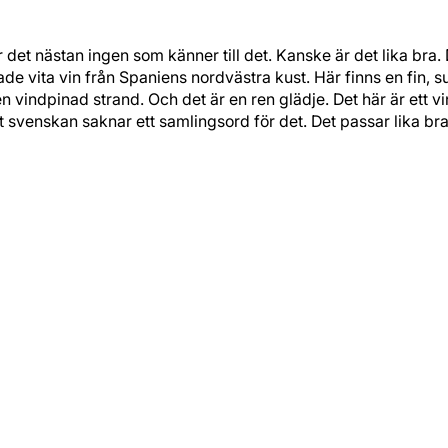
å är det nästan ingen som känner till det. Kanske är det lika b
de vita vin från Spaniens nordvästra kust. Här finns en fin, s
indpinad strand. Och det är en ren glädje. Det här är ett vin f
svenskan saknar ett samlingsord för det. Det passar lika bra til