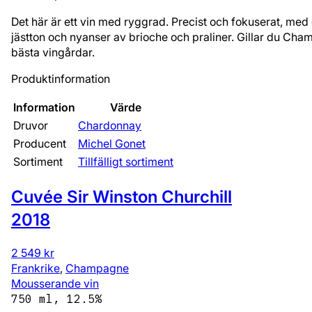
Det här är ett vin med ryggrad. Precist och fokuserat, med 
jästton och nyanser av brioche och praliner. Gillar du Ch
bästa vingårdar.
Produktinformation
Information
Värde
Druvor
Chardonnay
Producent
Michel Gonet
Sortiment
Tillfälligt sortiment
Cuvée Sir Winston Churchill
2018
2 549 kr
Frankrike
,
Champagne
Mousserande vin
750 ml, 12.5%