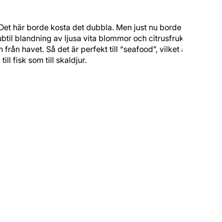
ra. Det här borde kosta det dubbla. Men just nu borde både du
ubtil blandning av ljusa vita blommor och citrusfrukt.
rån havet. Så det är perfekt till “seafood”, vilket är det
l fisk som till skaldjur.