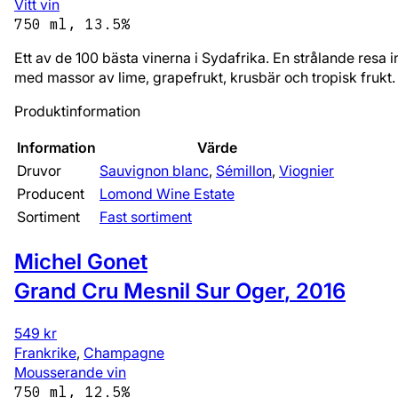
Vitt vin
750 ml, 13.5%
Ett av de 100 bästa vinerna i Sydafrika. En strålande resa 
med massor av lime, grapefrukt, krusbär och tropisk frukt. Se
Produktinformation
Information
Värde
Druvor
Sauvignon blanc
,
Sémillon
,
Viognier
Producent
Lomond Wine Estate
Sortiment
Fast sortiment
Michel Gonet
Grand Cru Mesnil Sur Oger
,
2016
549 kr
Frankrike
,
Champagne
Mousserande vin
750 ml, 12.5%