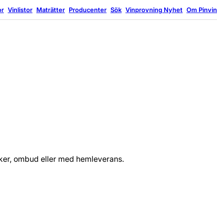
or
Vinlistor
Maträtter
Producenter
Sök
Vinprovning
Nyhet
Om Pinvi
tiker, ombud eller med hemleverans.