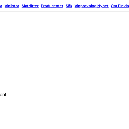
or
Vinlistor
Maträtter
Producenter
Sök
Vinprovning
Nyhet
Om Pinvi
ent.