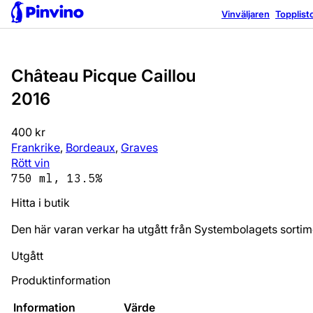
Vinväljaren
Topplist
Château Picque Caillou
2016
400 kr
Frankrike
,
Bordeaux
,
Graves
Rött vin
750 ml, 13.5%
Hitta i butik
Den här varan verkar ha utgått från Systembolagets sortim
Utgått
Produktinformation
Information
Värde