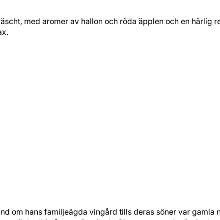
 fräscht, med aromer av hallon och röda äpplen och en härlig re
ax.
d om hans familjeägda vingård tills deras söner var gamla n