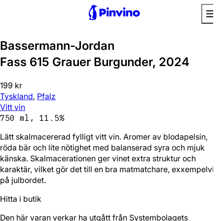
Favorit
Bassermann-Jordan
Fass 615 Grauer Burgunder, 2024
199 kr
Tyskland
,
Pfalz
Vitt vin
750 ml, 11.5%
Lätt skalmacererad fylligt vitt vin. Aromer av blodapelsin,
röda bär och lite nötighet med balanserad syra och mjuk
känska. Skalmacerationen ger vinet extra struktur och
karaktär, vilket gör det till en bra matmatchare, exxempelvis
på julbordet.
Hitta i butik
Den här varan verkar ha utgått från Systembolagets