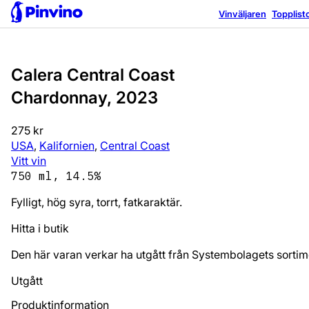
Bra val
Vinväljaren
Topplist
Calera Central Coast
Chardonnay, 2023
275 kr
USA
,
Kalifornien
,
Central Coast
Vitt vin
750 ml, 14.5%
Fylligt, hög syra, torrt, fatkaraktär.
Hitta i butik
Den här varan verkar ha utgått från Systembolagets sortim
Utgått
Produktinformation