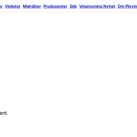
or
Vinlistor
Maträtter
Producenter
Sök
Vinprovning
Nyhet
Om Pinvi
ent.