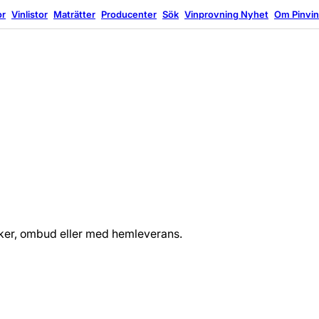
or
Vinlistor
Maträtter
Producenter
Sök
Vinprovning
Nyhet
Om Pinvi
tiker, ombud eller med hemleverans.