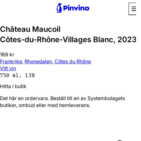
Château Maucoil
Côtes-du-Rhône-Villages Blanc, 2023
189 kr
Frankrike
,
Rhonedalen
,
Côtes du Rhône
Vitt vin
750 ml, 13%
Hitta i butik
Det här en ordervara. Beställ till en av Systembolagets
butiker, ombud eller med hemleverans.