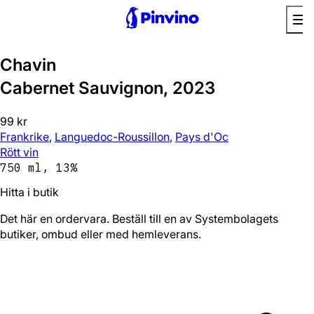
Chavin
Cabernet Sauvignon, 2023
99 kr
Frankrike
,
Languedoc-Roussillon
,
Pays d'Oc
Rött vin
750 ml, 13%
Hitta i butik
Det här en ordervara. Beställ till en av Systembolagets
butiker, ombud eller med hemleverans.