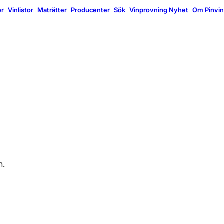
or
Vinlistor
Maträtter
Producenter
Sök
Vinprovning
Nyhet
Om Pinvi
n.