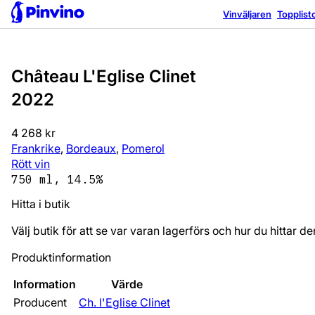
Vinväljaren
Topplist
Château L'Eglise Clinet
2022
4 268 kr
Frankrike
,
Bordeaux
,
Pomerol
Rött vin
750 ml, 14.5%
Hitta i butik
Välj butik för att se var varan lagerförs och hur du hittar de
Produktinformation
Information
Värde
Producent
Ch. l'Eglise Clinet