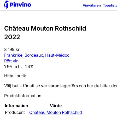
Vinväljaren
Topplist
Château Mouton Rothschild
2022
8 199 kr
Frankrike
,
Bordeaux
,
Haut-Médoc
Rött vin
750 ml, 14%
Hitta i butik
Välj butik för att se var varan lagerförs och hur du hittar de
Produktinformation
Information
Värde
Producent
Château Mouton Rothschild