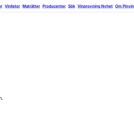
or
Vinlistor
Maträtter
Producenter
Sök
Vinprovning
Nyhet
Om Pinvi
n.