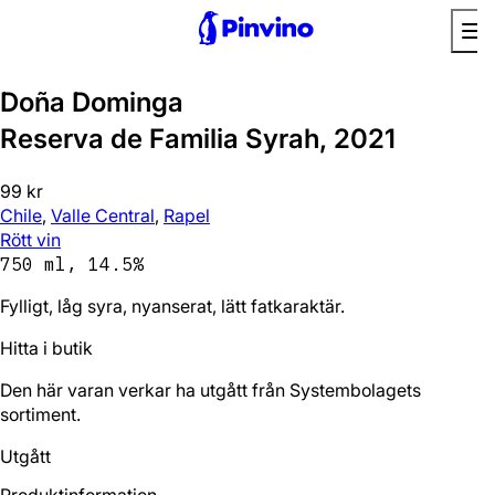
Bra val
Doña Dominga
Reserva de Familia Syrah, 2021
99 kr
Chile
,
Valle Central
,
Rapel
Rött vin
750 ml, 14.5%
Fylligt, låg syra, nyanserat, lätt fatkaraktär.
Hitta i butik
Den här varan verkar ha utgått från Systembolagets
sortiment.
Utgått