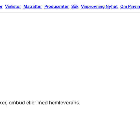
or
Vinlistor
Maträtter
Producenter
Sök
Vinprovning
Nyhet
Om Pinvi
tiker, ombud eller med hemleverans.