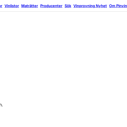
or
Vinlistor
Maträtter
Producenter
Sök
Vinprovning
Nyhet
Om Pinvi
n.