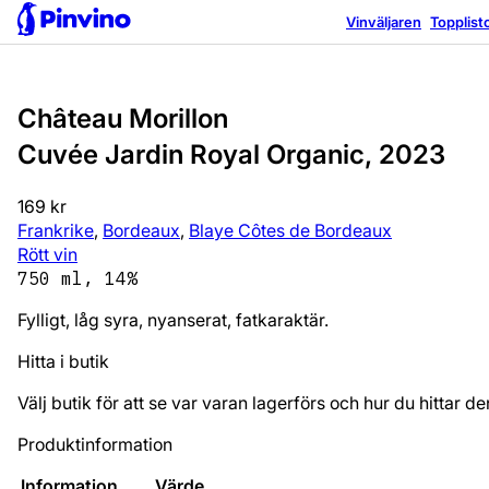
Bra val
Vinväljaren
Topplist
Château Morillon
Cuvée Jardin Royal Organic, 2023
169 kr
Frankrike
,
Bordeaux
,
Blaye Côtes de Bordeaux
Rött vin
750 ml, 14%
Fylligt, låg syra, nyanserat, fatkaraktär.
Hitta i butik
Välj butik för att se var varan lagerförs och hur du hittar de
Produktinformation
Information
Värde