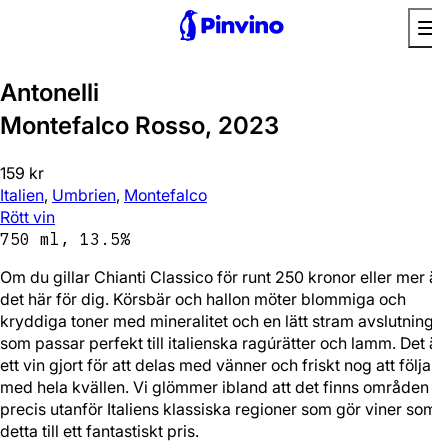
Favorit
Antonelli
Montefalco Rosso, 2023
159 kr
Italien
,
Umbrien
,
Montefalco
Rött vin
750 ml, 13.5%
Om du gillar Chianti Classico för runt 250 kronor eller mer är
det här för dig. Körsbär och hallon möter blommiga och
kryddiga toner med mineralitet och en lätt stram avslutning
som passar perfekt till italienska ragúrätter och lamm. Det är
ett vin gjort för att delas med vänner och friskt nog att följa
med hela kvällen. Vi glömmer ibland att det finns områden
precis utanför Italiens klassiska regioner som gör viner som
detta till ett fantastiskt pris.