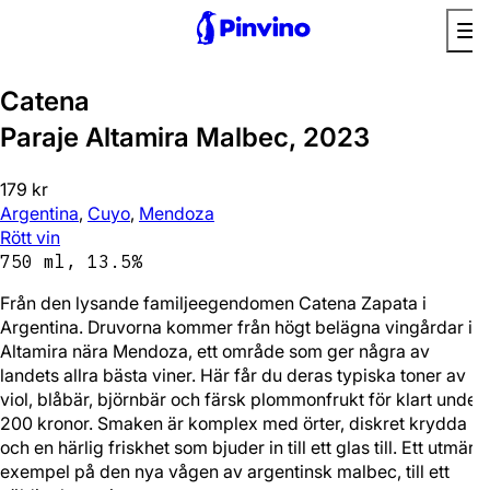
Favorit
Prisvärd
Catena
Paraje Altamira Malbec, 2023
179 kr
Argentina
,
Cuyo
,
Mendoza
Rött vin
750 ml, 13.5%
Från den lysande familjeegendomen Catena Zapata i
Argentina. Druvorna kommer från högt belägna vingårdar i
Altamira nära Mendoza, ett område som ger några av
landets allra bästa viner. Här får du deras typiska toner av
viol, blåbär, björnbär och färsk plommonfrukt för klart under
200 kronor. Smaken är komplex med örter, diskret krydda
och en härlig friskhet som bjuder in till ett glas till. Ett utmärkt
exempel på den nya vågen av argentinsk malbec, till ett