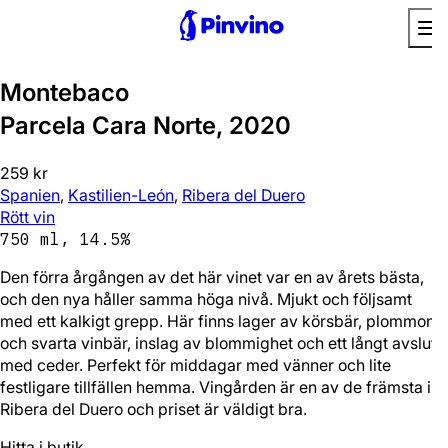
Favorit
Montebaco
Parcela Cara Norte, 2020
259 kr
Spanien
,
Kastilien-León
,
Ribera del Duero
Rött vin
750 ml, 14.5%
Den förra årgången av det här vinet var en av årets bästa,
och den nya håller samma höga nivå. Mjukt och följsamt
med ett kalkigt grepp. Här finns lager av körsbär, plommon
och svarta vinbär, inslag av blommighet och ett långt avslut
med ceder. Perfekt för middagar med vänner och lite
festligare tillfällen hemma. Vingården är en av de främsta i
Ribera del Duero och priset är väldigt bra.
Hitta i butik