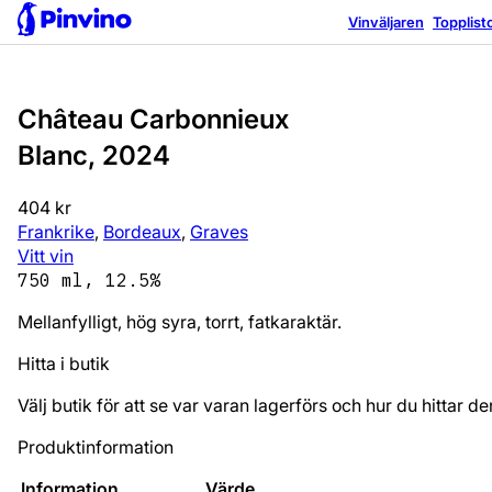
Vinväljaren
Topplist
Château Carbonnieux
Blanc, 2024
404 kr
Frankrike
,
Bordeaux
,
Graves
Vitt vin
750 ml, 12.5%
Mellanfylligt, hög syra, torrt, fatkaraktär.
Hitta i butik
Välj butik för att se var varan lagerförs och hur du hittar de
Produktinformation
Information
Värde