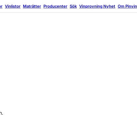
or
Vinlistor
Maträtter
Producenter
Sök
Vinprovning
Nyhet
Om Pinvi
n.