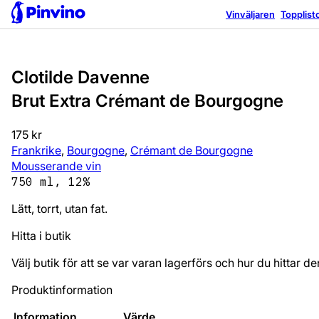
Bra val
Vinväljaren
Topplist
Clotilde Davenne
Brut Extra Crémant de Bourgogne
175 kr
Frankrike
,
Bourgogne
,
Crémant de Bourgogne
Mousserande vin
750 ml, 12%
Lätt, torrt, utan fat.
Hitta i butik
Välj butik för att se var varan lagerförs och hur du hittar de
Produktinformation
Information
Värde