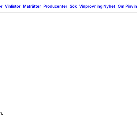
or
Vinlistor
Maträtter
Producenter
Sök
Vinprovning
Nyhet
Om Pinvi
n.