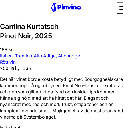
Favorit
Cantina Kurtatsch
Pinot Noir, 2025
189 kr
Italien
,
Trentino-Alto Adige
,
Alto Adige
Rött vin
750 ml, 13%
Det här vinet borde kosta betydligt mer. Bourgogneälskare
kommer höja på ögonbrynen, Pinot Noir-fans blir exalterade,
och den som gillar riktiga fynd och insidertips kommer
känna sig nöjd med att ha hittat det här. Elegant och
nyanserat med röd och mörk frukt, örtiga toner och en
komplex, levande smak. Möjligen ett av de mest spännande
vinerna på Systembolaget.
Hitta i butik