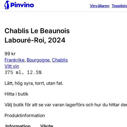
Bra utan mat
Vinväljaren
Topplist
Chablis Le Beaunois
Labouré-Roi, 2024
99 kr
Frankrike
,
Bourgogne
,
Chablis
Vitt vin
375 ml, 12.5%
Lätt, hög syra, torrt, utan fat.
Hitta i butik
Välj butik för att se var varan lagerförs och hur du hittar de
Produktinformation
Information
Värde