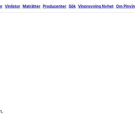
or
Vinlistor
Maträtter
Producenter
Sök
Vinprovning
Nyhet
Om Pinvi
n.