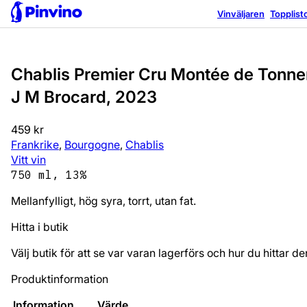
Vinväljaren
Topplist
Chablis Premier Cru Montée de Tonne
J M Brocard, 2023
459 kr
Frankrike
,
Bourgogne
,
Chablis
Vitt vin
750 ml, 13%
Mellanfylligt, hög syra, torrt, utan fat.
Hitta i butik
Välj butik för att se var varan lagerförs och hur du hittar de
Produktinformation
Information
Värde