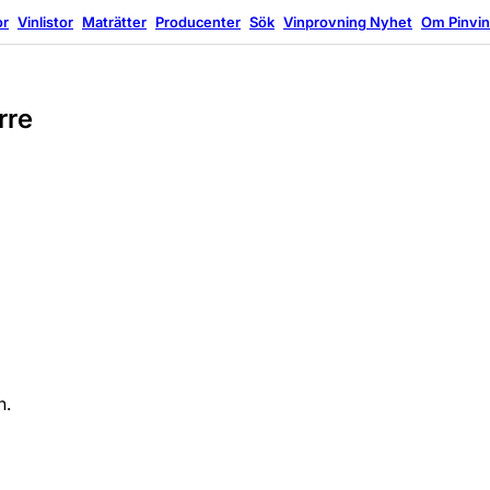
or
Vinlistor
Maträtter
Producenter
Sök
Vinprovning
Nyhet
Om Pinvi
rre
n.