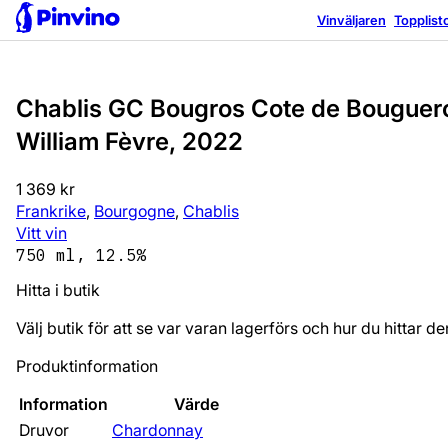
Vinväljaren
Topplist
Chablis GC Bougros Cote de Bouguer
William Fèvre, 2022
1 369 kr
Frankrike
,
Bourgogne
,
Chablis
Vitt vin
750 ml, 12.5%
Hitta i butik
Välj butik för att se var varan lagerförs och hur du hittar de
Produktinformation
Information
Värde
Druvor
Chardonnay