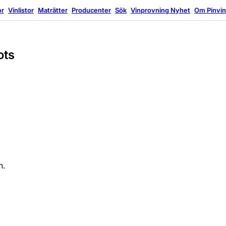
or
Vinlistor
Maträtter
Producenter
Sök
Vinprovning
Nyhet
Om Pinvi
ots
n.