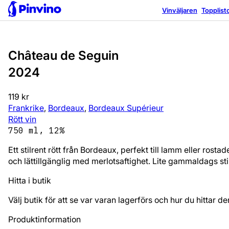
Favorit
Prisvärd
Vinväljaren
Topplist
Château de Seguin
2024
119 kr
Frankrike
,
Bordeaux
,
Bordeaux Supérieur
Rött vin
750 ml, 12%
Ett stilrent rött från Bordeaux, perfekt till lamm eller ros
och lättillgänglig med merlotsaftighet. Lite gammaldags sti
Hitta i butik
Välj butik för att se var varan lagerförs och hur du hittar de
Produktinformation