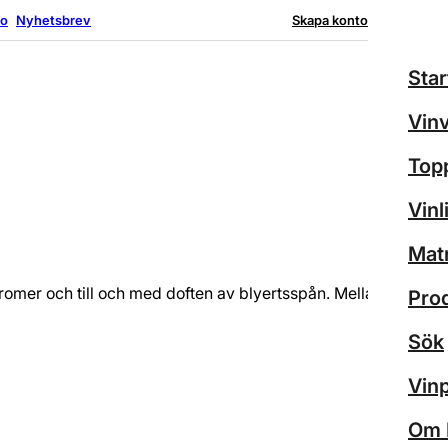
no
Nyhetsbrev
Skapa konto
Logga in
Star
Vinv
Topp
Vinl
Matr
saromer och till och med doften av blyertsspån. Mellanviktig
Pro
Sök
Vin
Om 