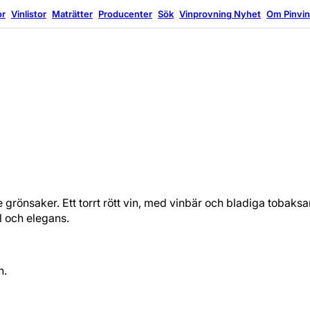
or
Vinlistor
Maträtter
Producenter
Sök
Vinprovning
Nyhet
Om Pinvi
tade grönsaker. Ett torrt rött vin, med vinbär och bladiga tobak
l och elegans.
n.