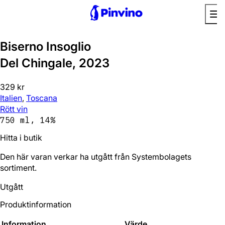
Biserno Insoglio
Del Chingale, 2023
329 kr
Italien
,
Toscana
Rött vin
750 ml, 14%
Hitta i butik
Den här varan verkar ha utgått från Systembolagets
sortiment.
Utgått
Produktinformation
Information
Värde