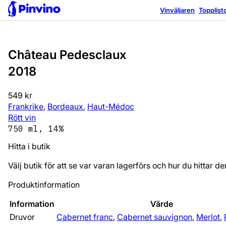
Vinväljaren
Topplist
Château Pedesclaux
2018
549 kr
Frankrike
,
Bordeaux
,
Haut-Médoc
Rött vin
750 ml, 14%
Hitta i butik
Välj butik för att se var varan lagerförs och hur du hittar de
Produktinformation
Information
Värde
Druvor
Cabernet franc
,
Cabernet sauvignon
,
Merlot
,