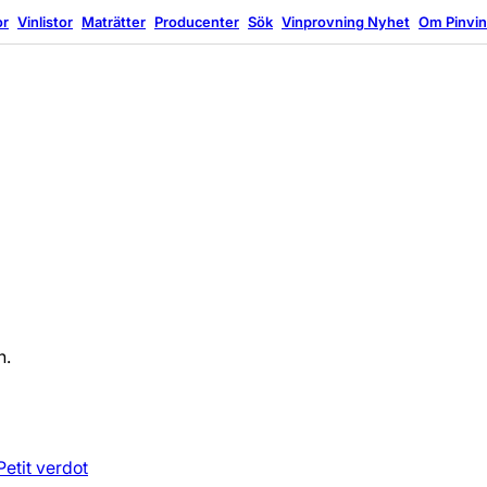
or
Vinlistor
Maträtter
Producenter
Sök
Vinprovning
Nyhet
Om Pinvi
n.
Petit verdot