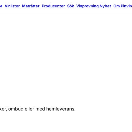
or
Vinlistor
Maträtter
Producenter
Sök
Vinprovning
Nyhet
Om Pinvi
tiker, ombud eller med hemleverans.